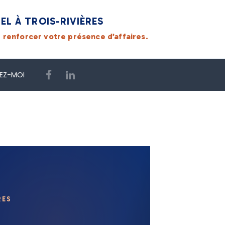
L À TROIS-RIVIÈRES
 renforcer votre présence d’affaires.
VEZ-MOI
RES