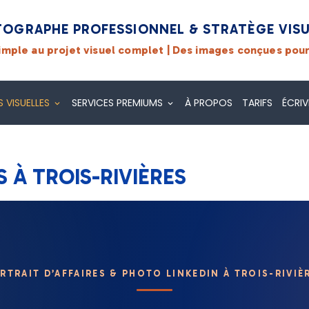
TOGRAPHE PROFESSIONNEL & STRATÈGE VISUE
simple au projet visuel complet | Des images conçues pour
 VISUELLES
SERVICES PREMIUMS
À PROPOS
TARIFS
ÉCRI
À TROIS-RIVIÈRES
S À TROIS-RIVIÈRES
RTRAIT D’AFFAIRES & PHOTO LINKEDIN À TROIS-RIVIÈ